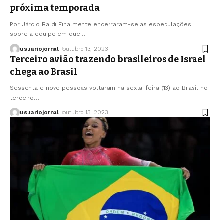
próxima temporada
Por Járcio Baldi Finalmente encerraram-se as especulações
sobre a equipe em que
…
usuariojornal
outubro 13, 2023
Terceiro avião trazendo brasileiros de Israel
chega ao Brasil
Sessenta e nove pessoas voltaram na sexta-feira (13) ao Brasil no
terceiro
…
usuariojornal
outubro 13, 2023