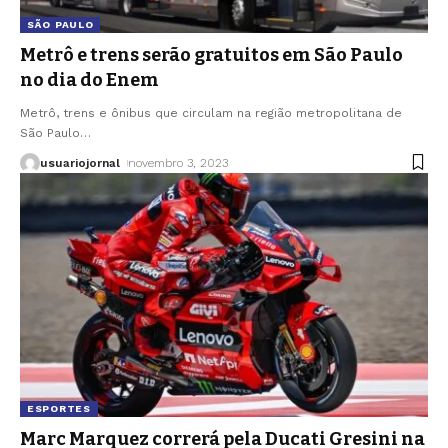
SÃO PAULO
Metrô e trens serão gratuitos em São Paulo
no dia do Enem
Metrô, trens e ônibus que circulam na região metropolitana de
São Paulo
…
usuariojornal
novembro 3, 2023
ESPORTES
Marc Marquez correrá pela Ducati Gresini na