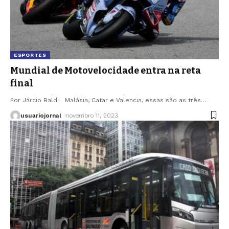
ESPORTES
Mundial de Motovelocidade entra na reta
final
Por Járcio Baldi Malásia, Catar e Valencia, essas são as três
…
usuariojornal
novembro 11, 2023