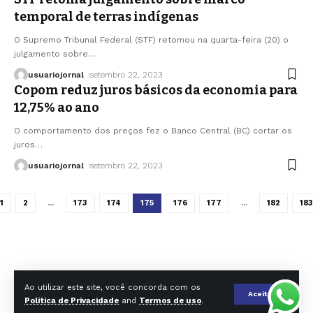
temporal de terras indígenas
O Supremo Tribunal Federal (STF) retomou na quarta-feira (20) o
julgamento sobre
…
usuariojornal
setembro 22, 2023
Copom reduz juros básicos da economia para
12,75% ao ano
O comportamento dos preços fez o Banco Central (BC) cortar os
juros
…
usuariojornal
setembro 22, 2023
1
2
…
173
174
175
176
177
…
182
183
O DIA DE SP EDITORA E AGENCIA DE NOTICIAS LTDA - CNPJ
Ao utilizar este site, você concorda com os
39.732.792/0001-24 | Rua Carlos Comenale, 263 - 3* andar - Bela
Aceitar
Política de Privacidade
and
Termos de uso
.
vista (SP) - Copyright © 2025 - Jornal O Dia SP