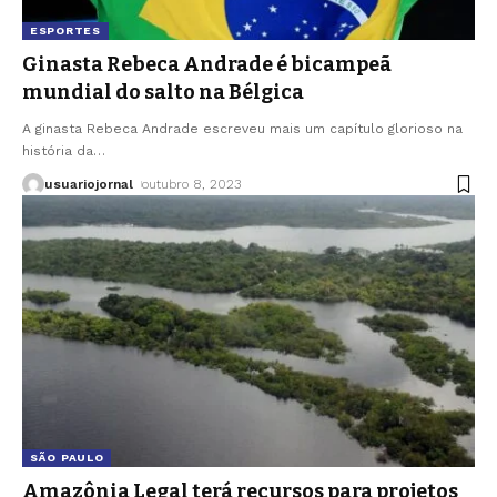
ESPORTES
Ginasta Rebeca Andrade é bicampeã
mundial do salto na Bélgica
A ginasta Rebeca Andrade escreveu mais um capítulo glorioso na
história da
…
usuariojornal
outubro 8, 2023
SÃO PAULO
Amazônia Legal terá recursos para projetos