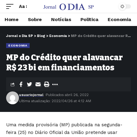
Aa
Home
Sobre
Notícias
Politica
Economia
Jornal o Dia SP
>
Blog
>
Economia
>
MP do Crédito quer alavancar R$ 23 bi em financiamentos
ECONOMIA
MP do Crédito quer alavancar
R$ 23 bi em financiamentos
usuariojornal
Publicados abril 26, 2022
Ultima atualização: 2022/04/26 at 4:12 AM
Uma medida provisória (MP) publicada na segunda-
feira (25) no Diário Oficial da União pretende usar