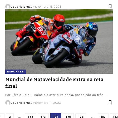
usuariojornal
novembro 15, 2023
ESPORTES
Mundial de Motovelocidade entra na reta
final
Por Járcio Baldi Malásia, Catar e Valencia, essas são as três
…
usuariojornal
novembro 11, 2023
1
2
…
172
173
174
175
176
…
182
183