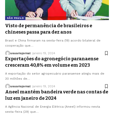
SÃO PAULO
Visto de permanência de brasileiros e
chineses passa para dez anos
Brasil e China firmaram na sexta-feira (19) acordo bilateral de
cooperação que
…
usuariojornal
janeiro 19, 2024
Exportações do agronegócio paranaense
cresceram 40,8% em volume em 2023
A exportação do setor agropecuário paranaense atingiu mais de
30 milhões de
…
usuariojornal
janeiro 19, 2024
Aneel mantém bandeira verde nas contas de
luz em janeiro de 2024
A Agência Nacional de Energia Elétrica (Aneel) informou nesta
sexta-feira (29) que
…