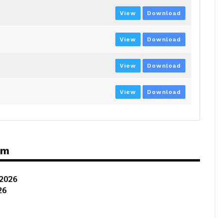
View
Download
View
Download
View
Download
View
Download
ém
 2026
26