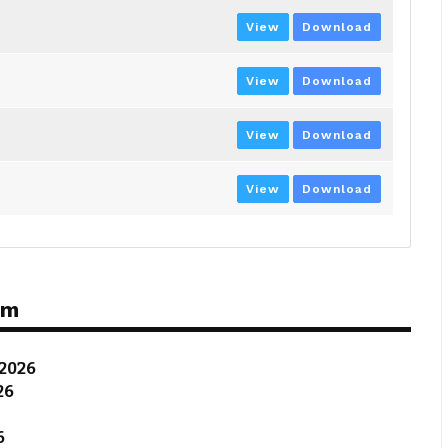
View
Download
View
Download
View
Download
View
Download
ém
 2026
26
6