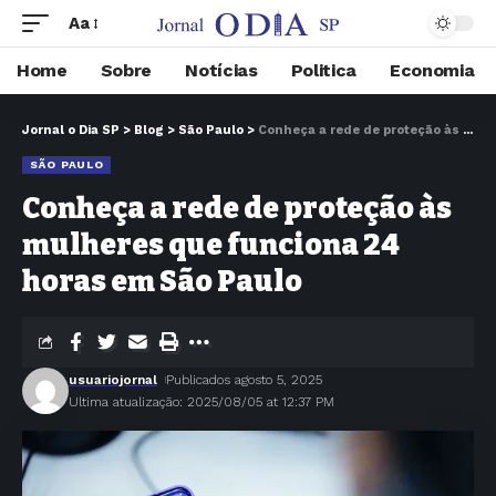
Aa
Home
Sobre
Notícias
Politica
Economia
Jornal o Dia SP
>
Blog
>
São Paulo
>
Conheça a rede de proteção às mulheres que funciona 24 horas em São Paulo
SÃO PAULO
Conheça a rede de proteção às
mulheres que funciona 24
horas em São Paulo
usuariojornal
Publicados agosto 5, 2025
Ultima atualização: 2025/08/05 at 12:37 PM