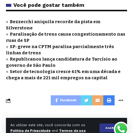
Você pode gostar também
Bezzecchi aniquila recorde da pista em
Silverstone
Paralisação de trens causa congestionamento nas
ruas de SP
SP: greve na CPTM paralisa parcialmente três
linhas de trens
Republicanos lança candidatura de Tarcísio ao
governo de São Paulo
Setor de tecnologia cresce 61% em uma década e
chega a mais de 221 mil empregos na capital
Facebook
O DIA DE SP EDITORA E AGENCIA DE NOTICIAS LTDA - CNPJ
Ao utilizar este site, você concorda com os
39.732.792/0001-24 | Rua Carlos Comenale, 263 - 3* andar - Bela
Aceitar
Política de Privacidade
and
Termos de uso
.