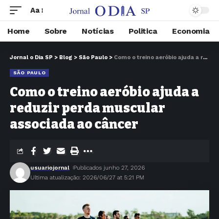
Aa
Home
Sobre
Notícias
Politica
Economia
Jornal o Dia SP
>
Blog
>
São Paulo
>
Como o treino aeróbio ajuda a reduzir perda muscular associada ao câncer
SÃO PAULO
Como o treino aeróbio ajuda a
reduzir perda muscular
associada ao câncer
usuariojornal
Publicados junho 27, 2026
Ultima atualização: 2026/06/27 at 5:21 PM