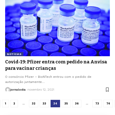
NOTÍCIAS
Covid-19: Pfizer entra com pedido na Anvisa
para vacinar crianças
O consórcio Pfizer – BioNTech entrou com o pedido de
autorização juntamente
…
jornalodia
novembro 12, 2021
1
2
…
32
33
34
35
36
…
73
74