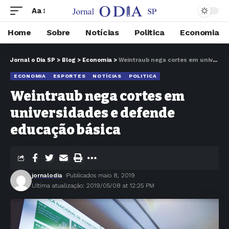
Aa
Home
Sobre
Notícias
Politica
Economia
Jornal o Dia SP
>
Blog
>
Economia
>
Weintraub nega cortes em universidades e defende educação básica
ECONOMIA
ESPORTES
NOTÍCIAS
POLITICA
Weintraub nega cortes em
universidades e defende
educação básica
jornalodia
Publicados maio 8, 2019
Ultima atualização: 2019/05/08 at 12:25 PM