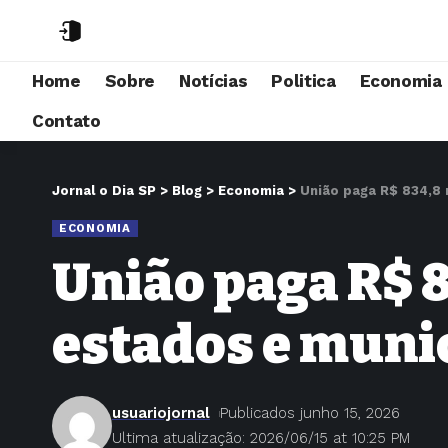
Home
Sobre
Notícias
Politica
Economia
Contato
Jornal o Dia SP
>
Blog
>
Economia
>
União paga R$ 834,8 
ECONOMIA
União paga R$ 8
estados e muni
usuariojornal
Publicados junho 15, 2026
Ultima atualização: 2026/06/15 at 10:25 PM