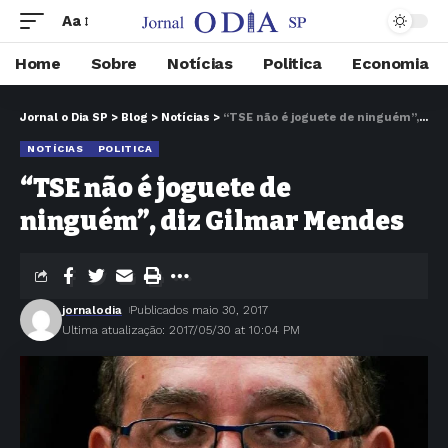
Aa
Home
Sobre
Notícias
Politica
Economia
Jornal o Dia SP
>
Blog
>
Notícias
>
“TSE não é joguete de ninguém”, diz Gilmar Mendes
NOTÍCIAS
POLITICA
“TSE não é joguete de
ninguém”, diz Gilmar Mendes
jornalodia
Publicados maio 30, 2017
Ultima atualização: 2017/05/30 at 10:04 PM