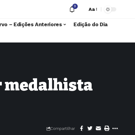
9
Aa
rvo – Edições Anteriores
Edição do Dia
or medalhista
Compartilhar