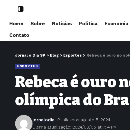
Home
Sobre
Notícias
Politica
Economia
Contato
Jornal o Dia SP
>
Blog
>
Esportes
>
Rebeca é ouro no solo
ESPORTES
Rebeca é ouro n
olímpica do Bra
jornalodia
Publicados agosto 5, 2024
Ultima atualização: 2024/08/05 at 7:14 PM