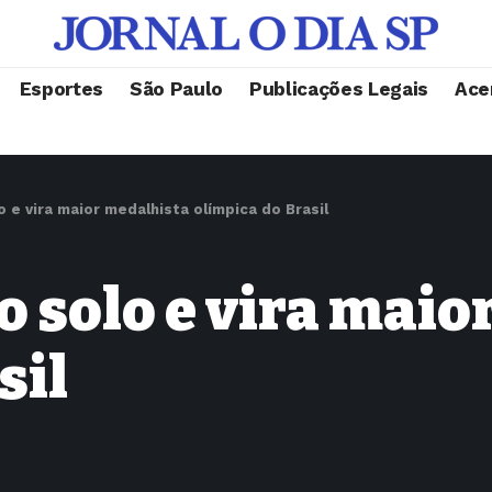
Esportes
São Paulo
Publicações Legais
Ace
 e vira maior medalhista olímpica do Brasil
o solo e vira mai
sil