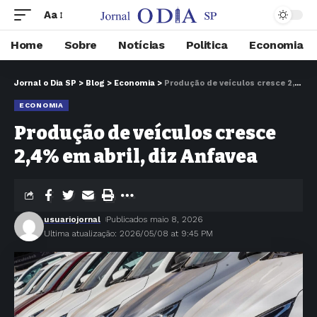
Aa
Home
Sobre
Notícias
Politica
Economia
Jornal o Dia SP
>
Blog
>
Economia
>
Produção de veículos cresce 2,4% em abril, diz Anfavea
ECONOMIA
Produção de veículos cresce
2,4% em abril, diz Anfavea
usuariojornal
Publicados maio 8, 2026
Ultima atualização: 2026/05/08 at 9:45 PM