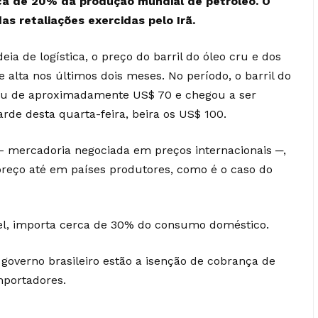
rca de 20% da produção mundial de petróleo. O
as retaliações exercidas pelo Irã
.
a de logística, o preço do barril do óleo cru e dos
e alta nos últimos dois meses. No período, o barril do
ltou de aproximadamente US$ 70 e chegou a ser
rde desta quarta-feira, beira os US$ 100.
 mercadoria negociada em preços internacionais ─,
reço até em países produtores, como é o caso do
esel, importa cerca de 30% do consumo doméstico.
governo brasileiro
estão a isenção de cobrança de
mportadores.