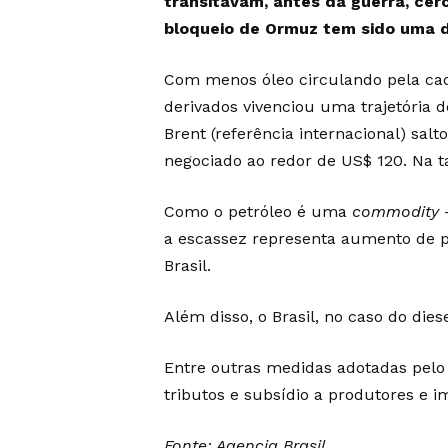
transitavam, antes da guerra, ce
bloqueio de Ormuz tem sido
uma d
Com menos óleo circulando pela cadei
derivados vivenciou uma trajetória d
Brent (referência internacional) sa
negociado ao redor de US$ 120. Na ta
Como o petróleo é uma
commodity
–
a escassez representa aumento de p
Brasil.
Além disso, o Brasil, no caso do di
Entre outras
medidas adotadas pelo 
tributos e subsídio a produtores e i
Fonte: Agencia Brasil