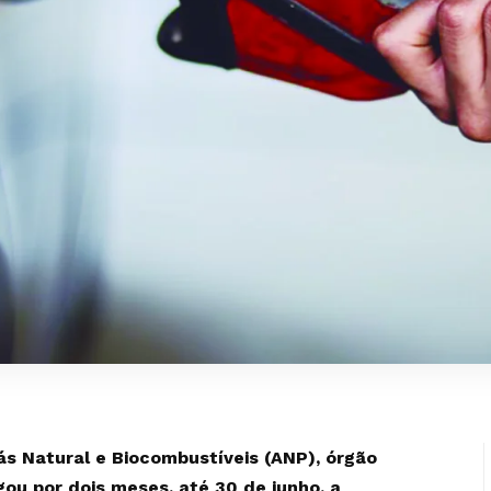
ás Natural e Biocombustíveis (ANP), órgão
gou por dois meses, até 30 de junho, a