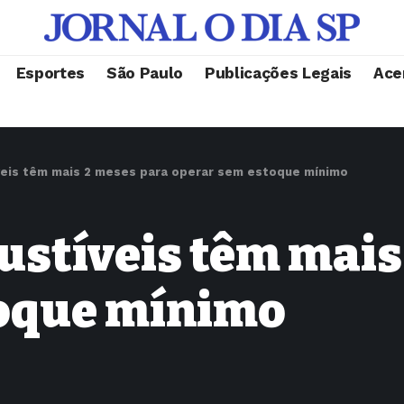
Esportes
São Paulo
Publicações Legais
Ace
eis têm mais 2 meses para operar sem estoque mínimo
ustíveis têm mais
toque mínimo