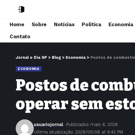
Home
Sobre
Notícias
Politica
Economia
Contato
Jornal o Dia SP
>
Blog
>
Economia
>
Postos de combustív
ECONOMIA
Postos de comb
operar sem es
usuariojornal
Publicados maio 6, 2026
Ultima atualização: 2026/05/06 at 6:42 PM