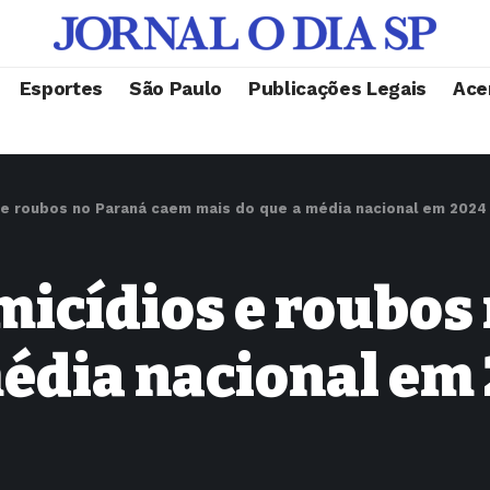
Esportes
São Paulo
Publicações Legais
Ace
e roubos no Paraná caem mais do que a média nacional em 2024
icídios e roubos
média nacional em