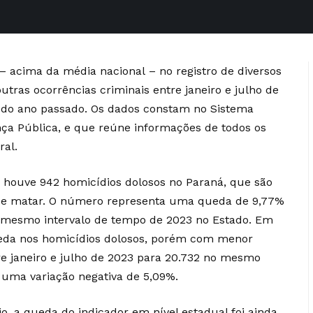
 – acima da média nacional –
no registro de diversos
tras ocorrências criminais entre janeiro e julho de
do ano passado. Os dados constam no
Sistema
ça Pública
, e que reúne informações de todos os
ral.
, houve 942 homicídios dolosos no Paraná, que são
de matar. O número representa uma queda de 9,77%
o mesmo intervalo de tempo de 2023 no Estado. Em
queda nos homicídios dolosos, porém com menor
re janeiro e julho de 2023 para 20.732 no mesmo
 uma variação negativa de 5,09%.
o, a queda do indicador em nível estadual foi ainda