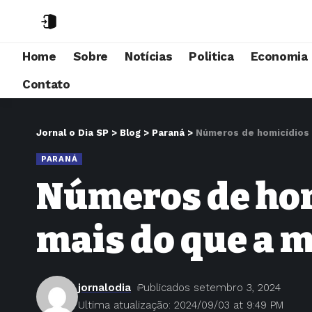
Home
Sobre
Notícias
Politica
Economia
Contato
Jornal o Dia SP
>
Blog
>
Paraná
>
Números de homicídios 
PARANÁ
Números de hom
mais do que a 
jornalodia
Publicados setembro 3, 2024
Ultima atualização: 2024/09/03 at 9:49 PM