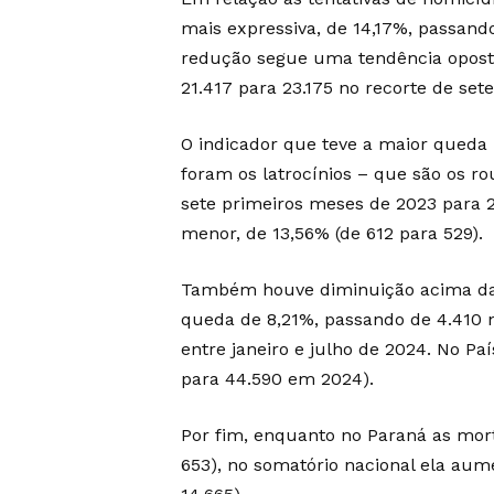
mais expressiva, de 14,17%, passand
redução segue uma tendência opost
21.417 para 23.175 no recorte de set
O indicador que teve a maior queda 
foram os latrocínios – que são os r
sete primeiros meses de 2023 para 2
menor, de 13,56% (de 612 para 529).
Também houve diminuição acima da
queda de 8,21%, passando de 4.410 
entre janeiro e julho de 2024. No Pa
para 44.590 em 2024).
Por fim, enquanto no Paraná as mort
653), no somatório nacional ela aume