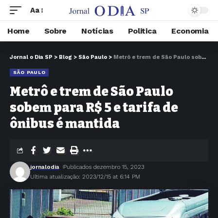
Aa
Home
Sobre
Notícias
Politica
Economia
Jornal o Dia SP
>
Blog
>
São Paulo
>
Metrô e trem de São Paulo sobem para R$ 5 e tarifa de ônibus é mantida
SÃO PAULO
Metrô e trem de São Paulo
sobem para R$ 5 e tarifa de
ônibus é mantida
jornalodia
Publicados dezembro 15, 2023
Ultima atualização: 2023/12/15 at 6:14 PM