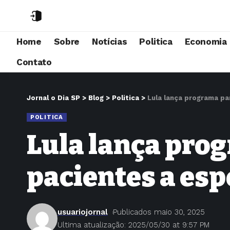
Home
Sobre
Notícias
Politica
Economia
Contato
Jornal o Dia SP
>
Blog
>
Politica
>
Lula lança programa pa
POLITICA
Lula lança pro
pacientes a esp
usuariojornal
Publicados maio 30, 2025
Ultima atualização: 2025/05/30 at 9:57 PM