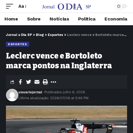
Aa
Home
Sobre
Notícias
Politica
Economia
Jornal o Dia SP
>
Blog
>
Esportes
>
Leclerc vence e Bortoleto marca pontos na Inglaterra
ESPORTES
Leclerc vence e Bortoleto
marca pontos na Inglaterra
usuariojornal
Publicados julho 6, 2026
Ultima atualização: 2026/07/06 at 5:46 PM