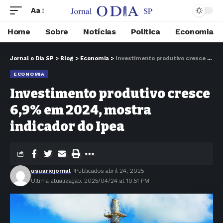
Aa
Home
Sobre
Notícias
Politica
Economia
Jornal o Dia SP
>
Blog
>
Economia
>
Investimento produtivo cresce 6,9% em 2024, mostra indicador do Ipea
ECONOMIA
Investimento produtivo cresce
6,9% em 2024, mostra
indicador do Ipea
usuariojornal
Publicados abril 24, 2025
Ultima atualização: 2025/04/24 at 10:51 PM