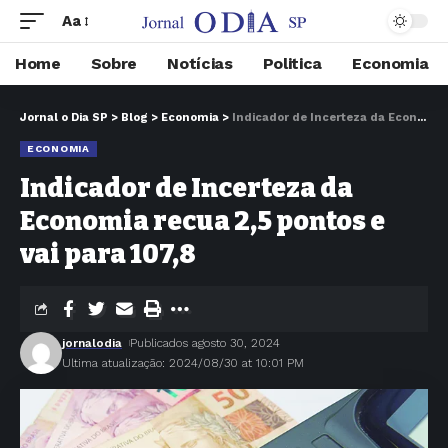
Aa
Home
Sobre
Notícias
Politica
Economia
Jornal o Dia SP
>
Blog
>
Economia
>
Indicador de Incerteza da Economia recua 2,5 pontos e vai para 107,8
ECONOMIA
Indicador de Incerteza da
Economia recua 2,5 pontos e
vai para 107,8
jornalodia
Publicados agosto 30, 2024
Ultima atualização: 2024/08/30 at 10:01 PM