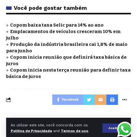
Você pode gostar também
Copom baixa taxa Selic para 14% ao ano
Emplacamentos de veículos cresceram 10% em
julho
Produção da indústria brasileira cai 1,8% de maio
para junho
Copom inicia reunião que definirá taxa básica de
juros
Copom inicia nesta terça reunião para definir taxa
básica de juros
Facebook
O DIA DE SP EDITORA E AGENCIA DE NOTICIAS LTDA - CNPJ
Ao utilizar este site, você concorda com os
39.732.792/0001-24 | Rua Carlos Comenale, 263 - 3* andar - Bela
Aceitar
Política de Privacidade
and
Termos de uso
.
vista (SP) - Copyright © 2025 - Jornal O Dia SP