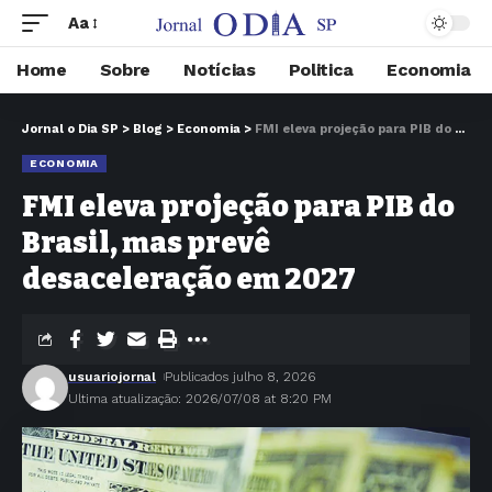
Aa
Home
Sobre
Notícias
Politica
Economia
Jornal o Dia SP
>
Blog
>
Economia
>
FMI eleva projeção para PIB do Brasil, mas prevê desaceleração em 2027
ECONOMIA
FMI eleva projeção para PIB do
Brasil, mas prevê
desaceleração em 2027
usuariojornal
Publicados julho 8, 2026
Ultima atualização: 2026/07/08 at 8:20 PM