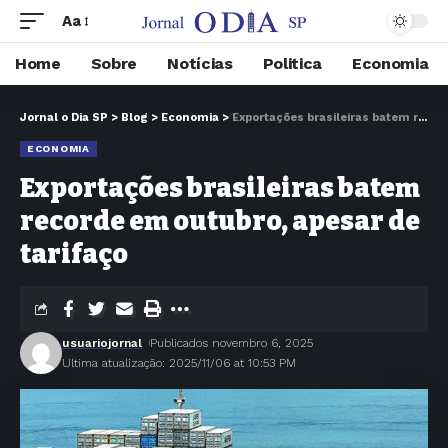
Aa
Home
Sobre
Notícias
Politica
Economia
Jornal o Dia SP
>
Blog
>
Economia
>
Exportações brasileiras batem recorde em outubro, apesar de tarifaço
ECONOMIA
Exportações brasileiras batem
recorde em outubro, apesar de
tarifaço
usuariojornal
Publicados novembro 6, 2025
Ultima atualização: 2025/11/06 at 10:53 PM