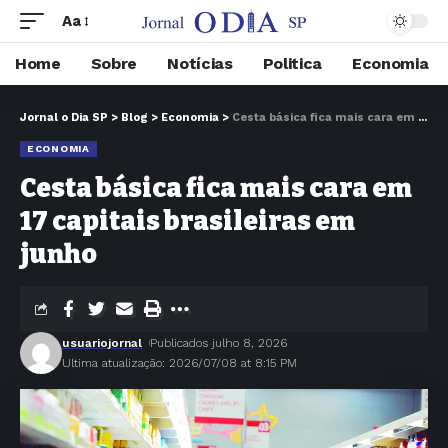
Aa
Home
Sobre
Notícias
Politica
Economia
Jornal o Dia SP
>
Blog
>
Economia
>
Cesta básica fica mais cara em 17 capitais brasileiras em junho
ECONOMIA
Cesta básica fica mais cara em
17 capitais brasileiras em
junho
usuariojornal
Publicados julho 8, 2026
Ultima atualização: 2026/07/08 at 8:15 PM