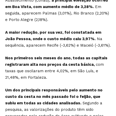
Abastecimento (Conab),
a principal elevação ocorreu
em Boa Vista, com aumento médio de 3,28%.
Em
seguida, aparecem Palmas (3,01%), Rio Branco (2,20%)
e Porto Alegre (2,18%).
A maior redução, por sua vez, foi constatada em
João Pessoa, onde o custo médio caiu 3,97%.
Na
sequência, aparecem Recife (-3,62%) e Maceió (-3,61%).
Nos primeiros seis meses do ano, todas as capitais
registraram alta nos preços da cesta básica,
com
taxas que oscilaram entre 4,02%, em São Luís, e
21,48%, em Fortaleza.
Um dos principais responsáveis pelo aumento no
custo da cesta no mês passado foi o feijão, que
subiu em todas as cidades analisadas.
Segundo a
pesquisa, as valorizações do produto têm sido
provocadas pela redução da área cultivada e pelas