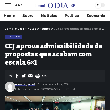
Aa
Home
Sobre
Notícias
Politica
Economia
Jornal o Dia SP
>
Blog
>
Politica
>
CCJ aprova admissibilidade de propostas que acabam com escala 6×1
POLITICA
CCJ aprova admissibilidade de
propostas que acabam com
escala 6×1
usuariojornal
Publicados abril 22, 2026
Ultima atualização: 2026/04/22 at 10:38 PM