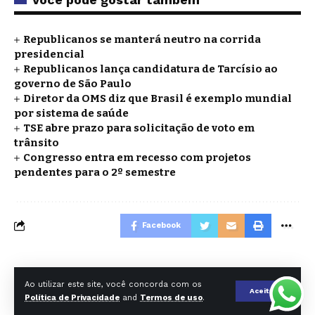
Republicanos se manterá neutro na corrida
presidencial
Republicanos lança candidatura de Tarcísio ao
governo de São Paulo
Diretor da OMS diz que Brasil é exemplo mundial
por sistema de saúde
TSE abre prazo para solicitação de voto em
trânsito
Congresso entra em recesso com projetos
pendentes para o 2º semestre
Facebook
O DIA DE SP EDITORA E AGENCIA DE NOTICIAS LTDA - CNPJ
Ao utilizar este site, você concorda com os
39.732.792/0001-24 | Rua Carlos Comenale, 263 - 3* andar - Bela
Aceitar
Política de Privacidade
and
Termos de uso
.
vista (SP) - Copyright © 2025 - Jornal O Dia SP