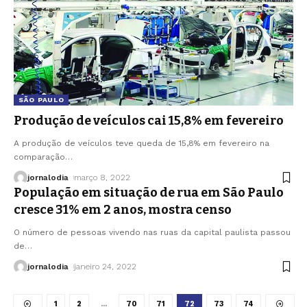
SÃO PAULO
Produção de veículos cai 15,8% em fevereiro
A produção de veículos teve queda de 15,8% em fevereiro na
comparação
…
jornalodia
março 8, 2022
População em situação de rua em São Paulo
cresce 31% em 2 anos, mostra censo
O número de pessoas vivendo nas ruas da capital paulista passou
de
…
jornalodia
janeiro 24, 2022
1
2
…
70
71
72
73
74