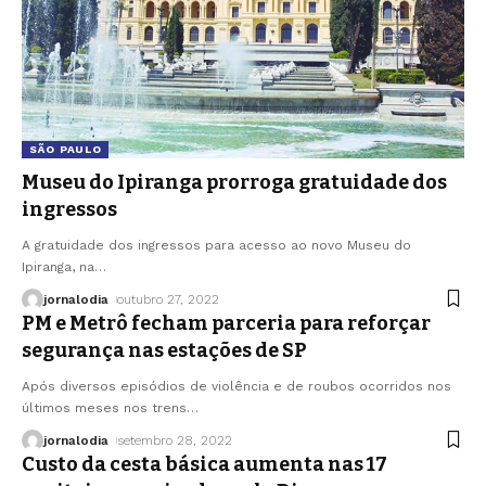
SÃO PAULO
Museu do Ipiranga prorroga gratuidade dos
ingressos
A gratuidade dos ingressos para acesso ao novo Museu do
Ipiranga, na
…
jornalodia
outubro 27, 2022
PM e Metrô fecham parceria para reforçar
segurança nas estações de SP
Após diversos episódios de violência e de roubos ocorridos nos
últimos meses nos trens
…
jornalodia
setembro 28, 2022
Custo da cesta básica aumenta nas 17