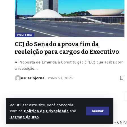
POLITICA
CCJ do Senado aprova fim da
reeleição para cargos do Executivo
A Proposta de Emenda à Constituição (PEC) que acaba com
a reeleição
…
usuariojornal
maio 21, 2025
Ao utilizar este site, você concorda
com os
Política de Privacidade
and
Aceitar
Termos de uso
.
O DIA DE SP EDITORA E AGENCIA DE NOTICIAS LTDA - CNPJ 39.7