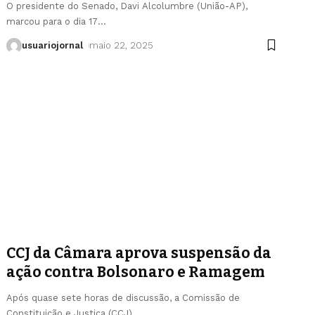
O presidente do Senado, Davi Alcolumbre (União-AP),
marcou para o dia 17
…
usuariojornal
maio 22, 2025
CCJ da Câmara aprova suspensão da
ação contra Bolsonaro e Ramagem
Após quase sete horas de discussão, a Comissão de
Constituição e Justiça (CCJ)
…