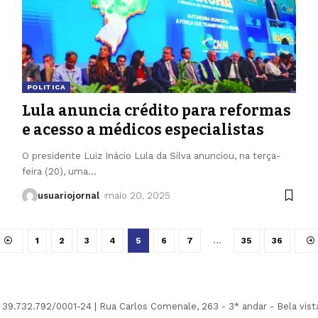
POLITICA
Lula anuncia crédito para reformas
e acesso a médicos especialistas
O presidente Luiz Inácio Lula da Silva anunciou, na terça-
feira (20), uma
…
usuariojornal
maio 20, 2025
1
2
3
4
5
6
7
…
35
36
32.792/0001-24 | Rua Carlos Comenale, 263 - 3* andar - Bela vista 