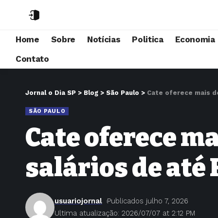
Home
Sobre
Notícias
Politica
Economia
Contato
Jornal o Dia SP
>
Blog
>
São Paulo
>
Cate oferece mais de
SÃO PAULO
Cate oferece ma
salários de até 
usuariojornal
Publicados julho 7, 2026
Ultima atualização: 2026/07/07 at 2:12 PM