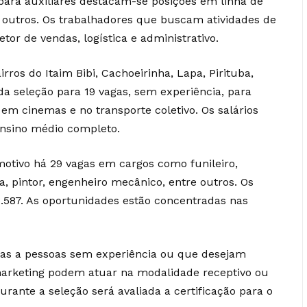
; para auxiliares destacam-se posições em linha de
 outros. Os trabalhadores que buscam atividades de
tor de vendas, logística e administrativo.
os do Itaim Bibi, Cachoeirinha, Lapa, Pirituba,
da seleção para 19 vagas, sem experiência, para
o em cinemas e no transporte coletivo. Os salários
ensino médio completo.
otivo há 29 vagas em cargos como funileiro,
ta, pintor, engenheiro mecânico, entre outros. Os
3.587. As oportunidades estão concentradas nas
as a pessoas sem experiência ou que desejam
arketing podem atuar na modalidade receptivo ou
Durante a seleção será avaliada a certificação para o