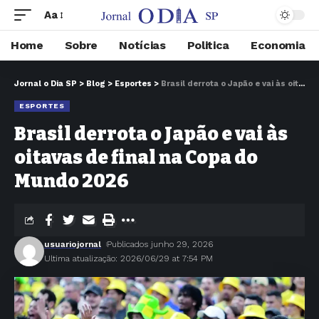
Aa
Home
Sobre
Notícias
Politica
Economia
Jornal o Dia SP
>
Blog
>
Esportes
>
Brasil derrota o Japão e vai às oitavas de final na Copa do Mundo 2026
ESPORTES
Brasil derrota o Japão e vai às
oitavas de final na Copa do
Mundo 2026
usuariojornal
Publicados junho 29, 2026
Ultima atualização: 2026/06/29 at 7:54 PM