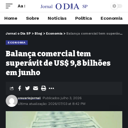
Aa
Home
Sobre
Notícias
Politica
Economia
Jornal o Dia SP
>
Blog
>
Economia
>
Balança comercial tem superávit de US$ 9,8 bilhões em junho
ECONOMIA
Balança comercial tem
superávit de US$ 9,8 bilhões
em junho
usuariojornal
Publicados julho 3, 2026
Ultima atualização: 2026/07/03 at 8:42 PM