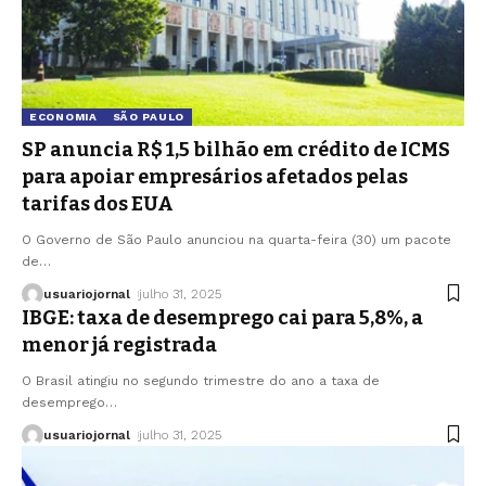
ECONOMIA
SÃO PAULO
SP anuncia R$ 1,5 bilhão em crédito de ICMS
para apoiar empresários afetados pelas
tarifas dos EUA
O Governo de São Paulo anunciou na quarta-feira (30) um pacote
de
…
usuariojornal
julho 31, 2025
IBGE: taxa de desemprego cai para 5,8%, a
menor já registrada
O Brasil atingiu no segundo trimestre do ano a taxa de
desemprego
…
usuariojornal
julho 31, 2025