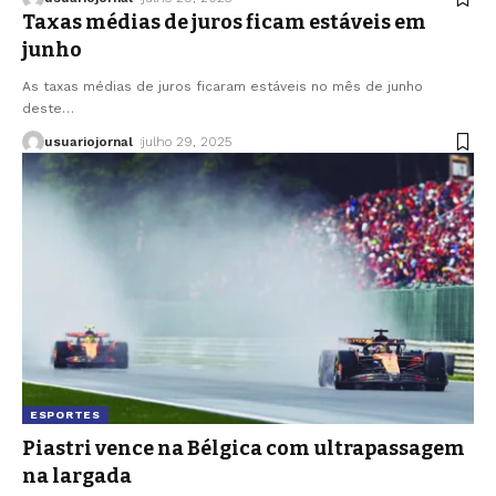
Taxas médias de juros ficam estáveis em
junho
As taxas médias de juros ficaram estáveis no mês de junho
deste
…
usuariojornal
julho 29, 2025
ESPORTES
Piastri vence na Bélgica com ultrapassagem
na largada