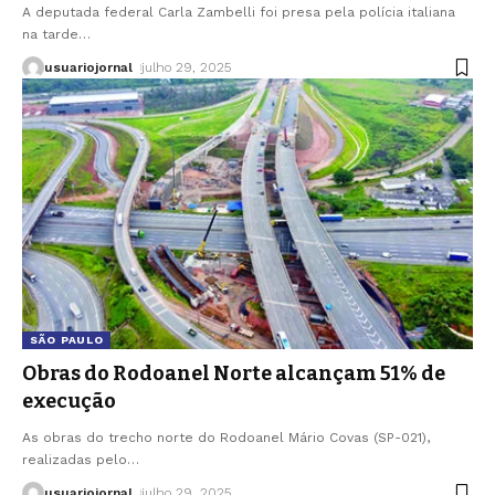
A deputada federal Carla Zambelli foi presa pela polícia italiana
na tarde
…
usuariojornal
julho 29, 2025
SÃO PAULO
Obras do Rodoanel Norte alcançam 51% de
execução
As obras do trecho norte do Rodoanel Mário Covas (SP-021),
realizadas pelo
…
usuariojornal
julho 29, 2025