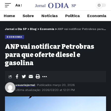
Aa
Home
Sobre
Notícias
Politica
Economia
Jornal o Dia SP
>
Blog
>
Economia
>
ANP vai notificar Petrobras para que oferte diesel e gasolina
ECONOMIA
ANP vai notificar Petrobras
para que oferte diesel e
gasolina
usuariojornal
Publicados março 20, 2026
Ultima atualização: 2026/03/20 at 12:01 PM