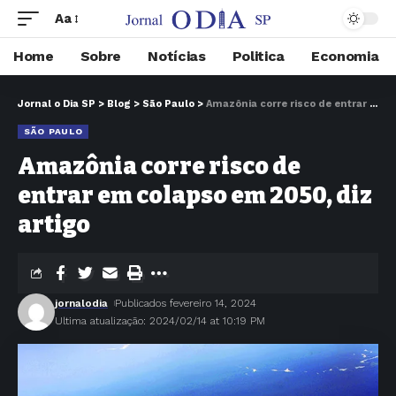
Aa
Home
Sobre
Notícias
Politica
Economia
Jornal o Dia SP
>
Blog
>
São Paulo
>
Amazônia corre risco de entrar em colapso em 2050, diz artigo
SÃO PAULO
Amazônia corre risco de
entrar em colapso em 2050, diz
artigo
jornalodia
Publicados fevereiro 14, 2024
Ultima atualização: 2024/02/14 at 10:19 PM