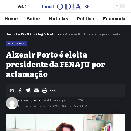
Aa
Home
Sobre
Notícias
Politica
Economia
Jornal o Dia SP
>
Blog
>
Notícias
>
Alzenir Porto é eleita presidente da FENAJU por aclamação
NOTÍCIAS
Alzenir Porto é eleita
presidente da FENAJU por
aclamação
usuariojornal
Publicados junho 1, 2026
Ultima atualização: 2026/06/01 at 5:29 PM