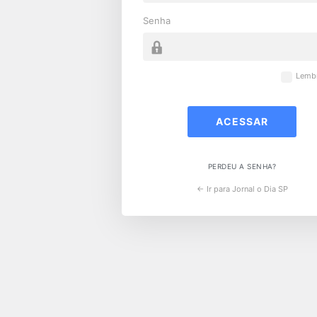
Senha
Lemb
PERDEU A SENHA?
← Ir para Jornal o Dia SP