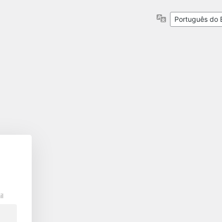
Idioma
il