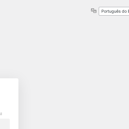
Idioma
il