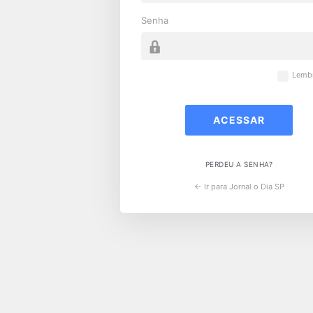
Senha
Lemb
PERDEU A SENHA?
← Ir para Jornal o Dia SP