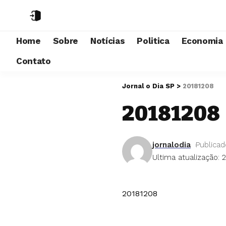
Home
Sobre
Notícias
Politica
Economia
Contato
Jornal o Dia SP
>
20181208
20181208
jornalodia
Publica
Ultima atualização: 2
20181208